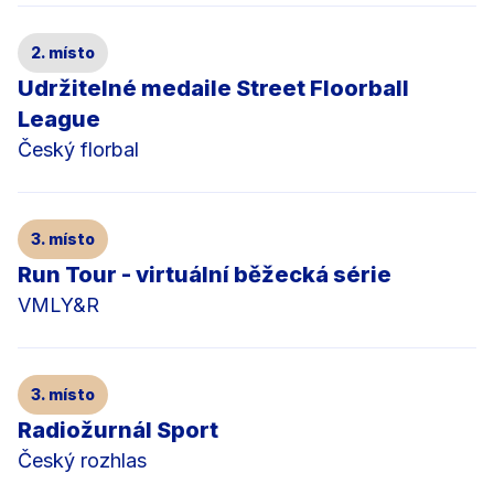
2. místo
Udržitelné medaile Street Floorball
League
Český florbal
3. místo
Run Tour - virtuální běžecká série
VMLY&R
3. místo
Radiožurnál Sport
Český rozhlas