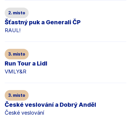
2. místo
Šťastný puk a Generali ČP
RAUL!
3. místo
Run Tour a Lidl
VMLY&R
3. místo
České veslování a Dobrý Anděl
České veslování