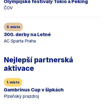
Olympijské festivaly Tokio a Peking
ČOV
3. místo
300. derby na Letné
AC Sparta Praha
Nejlepší partnerská
aktivace
1. místo
Gambrinus Cup v šipkách
Plzeňský prazdroj