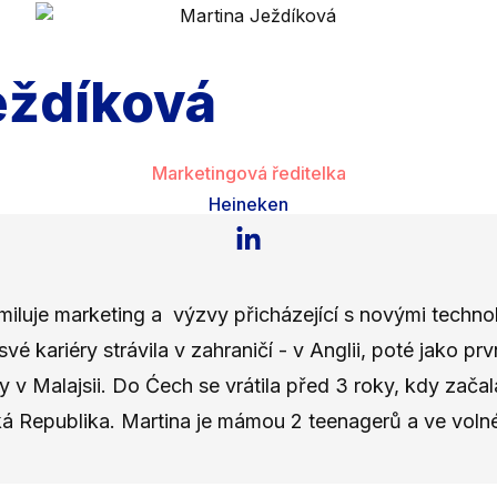
eždíková
Marketingová ředitelka
Heineken
LinkedIn
e miluje marketing a výzvy přicházející s novými tech
své kariéry strávila v zahraničí - v Anglii, poté jako p
v Malajsii. Do Ćech se vrátila před 3 roky, kdy začal
á Republika. Martina je mámou 2 teenagerů a ve volném